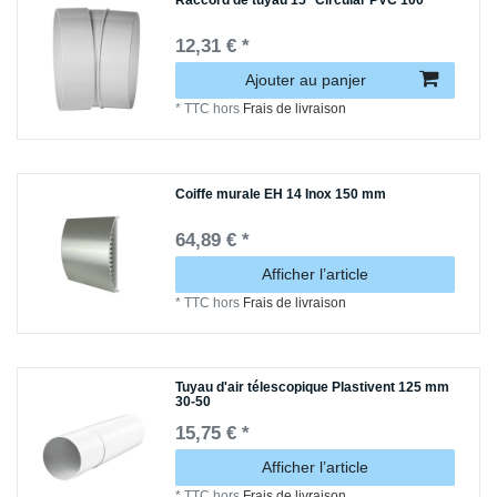
Raccord de tuyau 15° Circular PVC 100
12,31 € *
Ajouter au panjer
*
TTC
hors
Frais de livraison
Coiffe murale EH 14 Inox 150 mm
64,89 € *
Afficher l’article
*
TTC
hors
Frais de livraison
Tuyau d'air télescopique Plastivent 125 mm
30-50
15,75 € *
Afficher l’article
*
TTC
hors
Frais de livraison