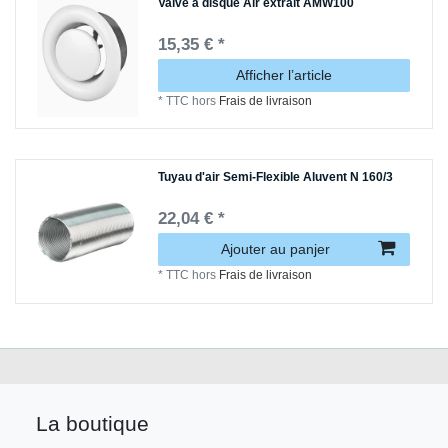
Valve à disque Air extrait AMW100
15,35 € *
Afficher l’article
*
TTC
hors
Frais de livraison
Tuyau d'air Semi-Flexible Aluvent N 160/3
22,04 € *
Ajouter au panjer
*
TTC
hors
Frais de livraison
La boutique