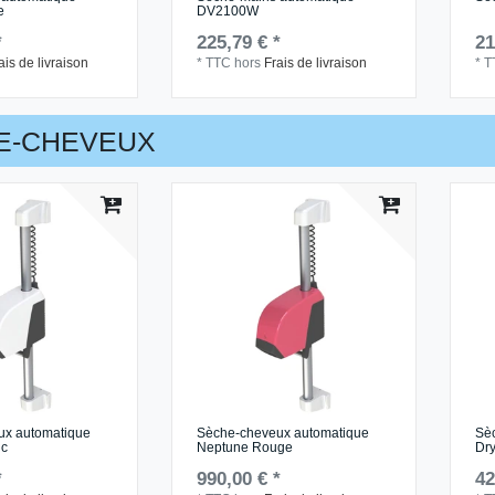
e
DV2100W
*
225,79 € *
21
ais de livraison
*
TTC
hors
Frais de livraison
*
T
E-CHEVEUX
ux automatique
Sèche-cheveux automatique
Sè
nc
Neptune Rouge
Dr
*
990,00 € *
42