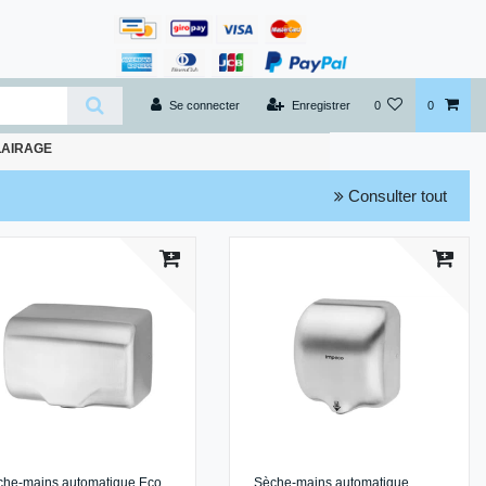
Se connecter
Enregistrer
0
0
LAIRAGE
Consulter tout
che-mains automatique Eco
Sèche-mains automatique