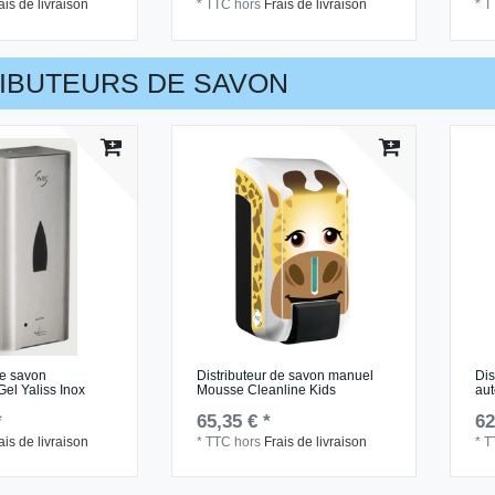
ais de livraison
*
TTC
hors
Frais de livraison
*
T
RIBUTEURS DE SAVON
de savon
Distributeur de savon manuel
Dis
el Yaliss Inox
Mousse Cleanline Kids
au
*
65,35 € *
62
ais de livraison
*
TTC
hors
Frais de livraison
*
T