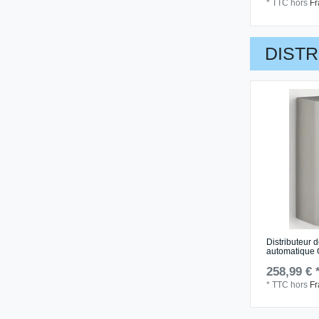
*
TTC
hors
Fr
DIST
Distributeur 
automatique G
258,99 € 
*
TTC
hors
Fr