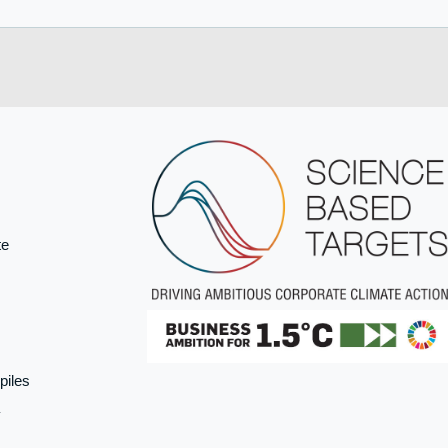
te
piles