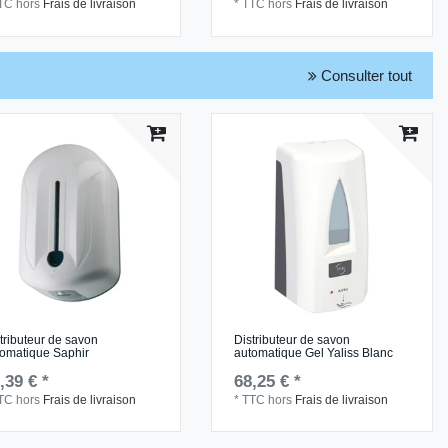
TC
hors
Frais de livraison
*
TTC
hors
Frais de livraison
Consulter tout
tributeur de savon
Distributeur de savon
tomatique Saphir
automatique Gel Yaliss Blanc
,39 € *
68,25 € *
TC
hors
Frais de livraison
*
TTC
hors
Frais de livraison