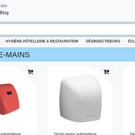
com
Blog
HYGIÈNE HÔTELLERIE & RESTAURATION
DÉSINSECTISEURS
ÉC
E-MAINS
 automatique
Sèche-mains automatique
Sè