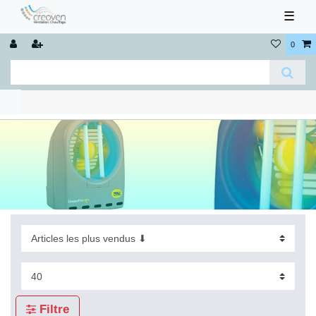
☰
0
Filtre