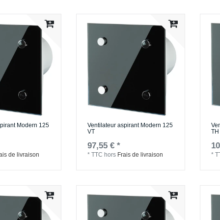
spirant Modern 125
Ventilateur aspirant Modern 125
Ven
VT
TH
97,55 € *
10
ais de livraison
*
TTC
hors
Frais de livraison
*
T