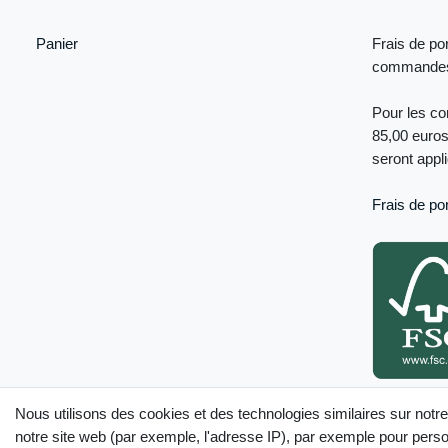
Panier
Frais de por
commandes 
Pour les c
85,00 euros
seront appl
Frais de por
Seuls les produ
Nous utilisons des cookies et des technologies similaires sur notre
internet sont c
notre site web (par exemple, l'adresse IP), par exemple pour person