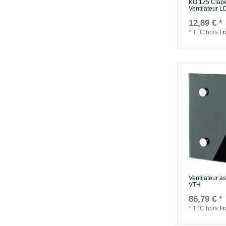
KO 125 Clape
Ventilateur L
12,89 € *
*
TTC
hors
Fr
Ventilateur a
VTH
86,79 € *
*
TTC
hors
Fr