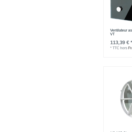
Ventilateur a
VT
113,39 € 
*
TTC
hors
Fr