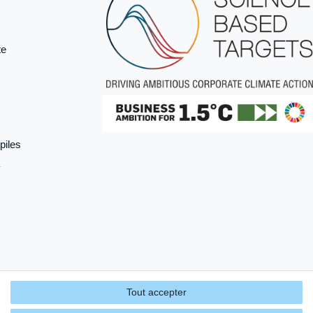
te
piles
Tout accepter