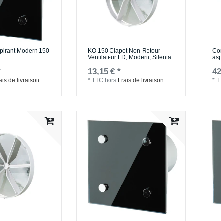
spirant Modern 150
KO 150 Clapet Non-Retour
Co
Ventilateur LD, Modern, Silenta
asp
*
13,15 € *
42
ais de livraison
*
TTC
hors
Frais de livraison
*
T