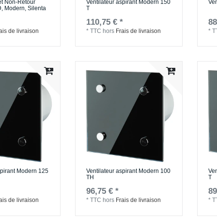
t Non-Retour
Ventilateur aspirant Modern 150
Ven
D, Modern, Silenta
T
110,75 € *
88
ais de livraison
*
TTC
hors
Frais de livraison
*
T
spirant Modern 125
Ventilateur aspirant Modern 100
Ven
TH
T
96,75 € *
89
ais de livraison
*
TTC
hors
Frais de livraison
*
T