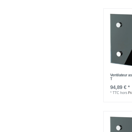
Ventilateur a
T
94,89 € *
*
TTC
hors
Fr