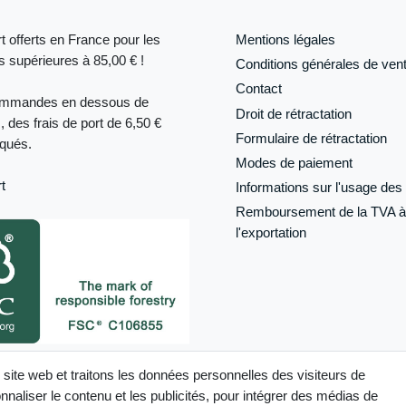
t offerts en France pour les
Mentions légales
supérieures à 85,00 € !
Conditions générales de ven
Contact
ommandes en dessous de
Droit de rétractation
, des frais de port de 6,50 €
Formulaire de
rétractation
iqués.
Modes de paiement
t
Informations sur l'usage des 
Remboursement de la TVA à
l'exportation
its désignés comme tels sur ce site
 site web et traitons les données personnelles des visiteurs de
ertifiés FSC®
naliser le contenu et les publicités, pour intégrer des médias de