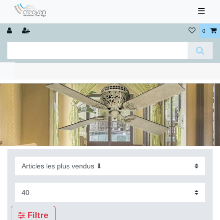
☰
0
Filtre