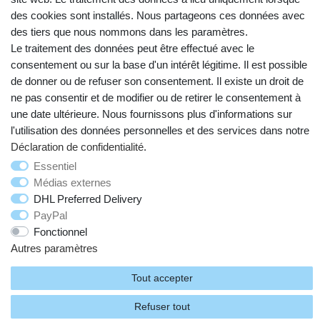
des cookies sont installés. Nous partageons ces données avec
des tiers que nous nommons dans les paramètres.
Le traitement des données peut être effectué avec le
consentement ou sur la base d'un intérêt légitime. Il est possible
Droit de rétractation
Mentions légales
de donner ou de refuser son consentement. Il existe un droit de
ne pas consentir et de modifier ou de retirer le consentement à
une date ultérieure. Nous fournissons plus d'informations sur
Déclaration de confidentialité
Conditions générales
l'utilisation des données personnelles et des services dans notre
Déclaration de confidentialité
.
Contact
Essentiel
Médias externes
DHL Preferred Delivery
PayPal
© Copyright 2026 | Tous droits réservés.
Fonctionnel
Autres paramètres
Tout accepter
Refuser tout