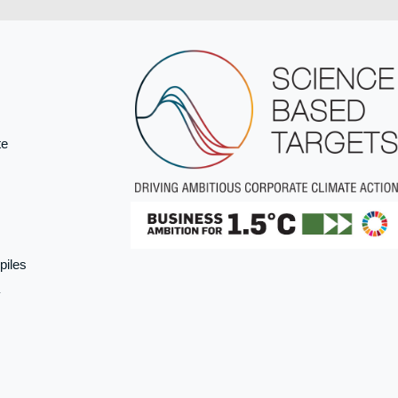
te
piles