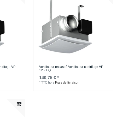
entrifuge VP
Ventilateur encastré Ventilateur centrifuge VP
125 K Q
140,75 € *
*
TTC
hors
Frais de livraison