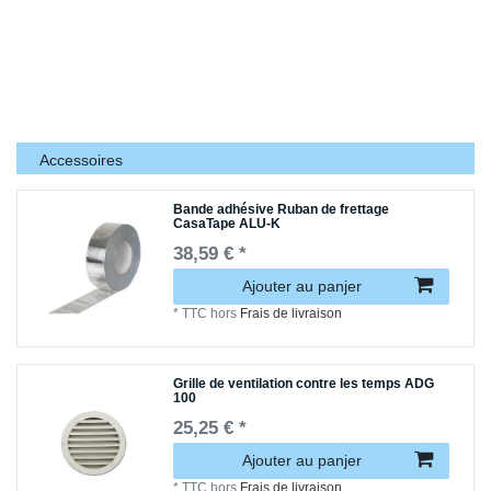
Accessoires
Bande adhésive Ruban de frettage
CasaTape ALU-K
38,59 € *
Ajouter au panjer
*
TTC
hors
Frais de livraison
Grille de ventilation contre les temps ADG
100
25,25 € *
Ajouter au panjer
*
TTC
hors
Frais de livraison