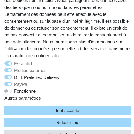
des cookies sont installés. Nous partageons ces données avec
des tiers que nous nommons dans les paramètres.
Le traitement des données peut être effectué avec le
consentement ou sur la base d'un intérêt légitime. Il est possible
de donner ou de refuser son consentement. Il existe un droit de
ne pas consentir et de modifier ou de retirer le consentement à
une date ultérieure. Nous fournissons plus d'informations sur
Droit de rétractation
Mentions légales
l'utilisation des données personnelles et des services dans notre
Déclaration de confidentialité
.
Essentiel
Déclaration de confidentialité
Conditions générales
Médias externes
DHL Preferred Delivery
Contact
PayPal
Fonctionnel
Autres paramètres
© Copyright 2026 | Tous droits réservés.
Tout accepter
Refuser tout