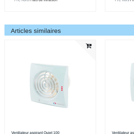
*
TTC
hors
Frais de livraison
*
TTC
hors
Fr
Articles similaires
Ventilateur aspirant Quiet 100
Ventilateur a