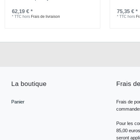
62,19 € *
75,35 € *
*
TTC
hors
Frais de livraison
*
TTC
hors
Fr
La boutique
Frais de
Panier
Frais de por
commandes 
Pour les c
85,00 euros
seront appl