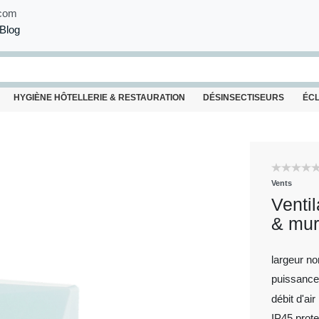
com
Blog
HYGIÈNE HÔTELLERIE & RESTAURATION
DÉSINSECTISEURS
ÉC
Vents
Ventil
& mur
largeur n
puissance
débit d'air
IP45 prote