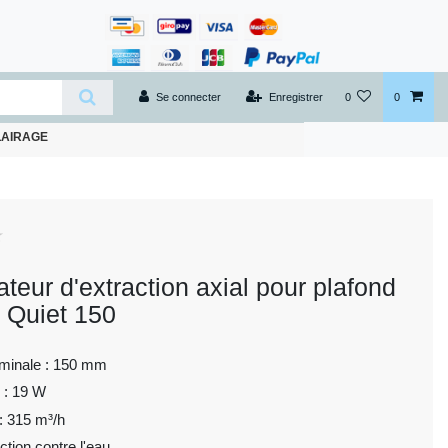
Se connecter
Enregistrer
0
0
LAIRAGE
ateur d'extraction axial pour plafond
 Quiet 150
ominale : 150 mm
 : 19 W
 : 315 m³/h
ction contre l'eau