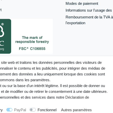
Modes de paiement
t
Informations sur l'usage des 
Remboursement de la TVA à
l'exportation
its désignés comme tels sur ce site
 site web et traitons les données personnelles des visiteurs de
ertifiés FSC®
naliser le contenu et les publicités, pour intégrer des médias de
raitement des données a lieu uniquement lorsque des cookies sont
 nommons dans les paramètres.
u sur la base d'un intérêt légitime. Il est possible de donner ou
Mentions légales
Déclaration de confidentialité
Conditions g
et de modifier ou de retirer le consentement à une date ultérieure.
 personnelles et des services dans notre
Déclaration de
© Copyright 2026 | Tous droits réservés.
ry
PayPal
Fonctionnel
Autres paramètres