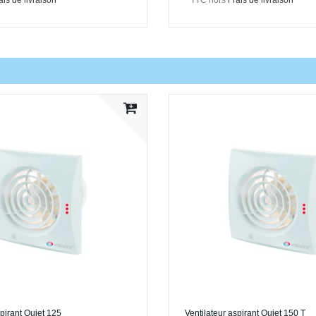
ais de livraison
*
TTC
hors
Frais de livraison
spirant Quiet 125
Ventilateur aspirant Quiet 150 T