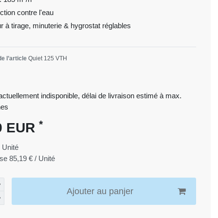
ction contre l'eau
ur à tirage, minuterie & hygrostat réglables
e l’article
Quiet 125 VTH
 actuellement indisponible, délai de livraison estimé à max.
nes
*
9 EUR
1
Unité
ase
85,19 € / Unité
Ajouter au panjer