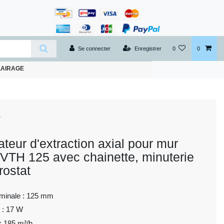
Se connecter
Enregistrer
0
0
LAIRAGE
ateur d'extraction axial pour mur
 VTH 125 avec chainette, minuterie
rostat
ominale : 125 mm
 : 17 W
 : 185 m³/h