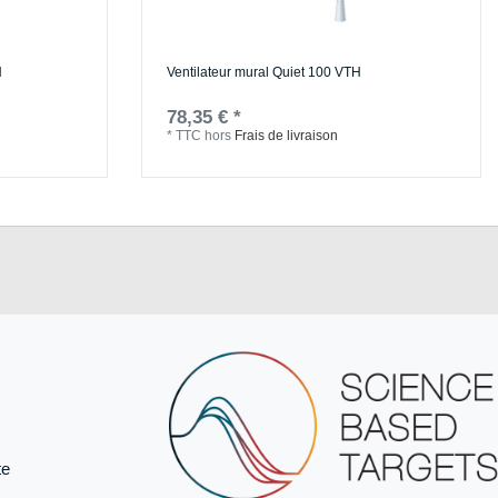
H
Ventilateur mural Quiet 100 VTH
78,35 € *
*
TTC
hors
Frais de livraison
te