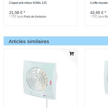
Clapet anti-retour KOMu 125
Coiffe mural
21,58 € *
42,65 € *
*
TTC
hors
Frais de livraison
*
TTC
hors
Fr
Articles similaires