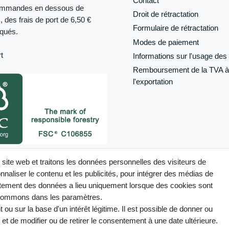
Contact
ommandes en dessous de
Droit de rétractation
, des frais de port de 6,50 €
Formulaire de
rétractation
iqués.
Modes de paiement
t
Informations sur l'usage des 
Remboursement de la TVA à
l'exportation
its désignés comme tels sur ce site
 site web et traitons les données personnelles des visiteurs de
ertifiés FSC®
naliser le contenu et les publicités, pour intégrer des médias de
raitement des données a lieu uniquement lorsque des cookies sont
 nommons dans les paramètres.
u sur la base d'un intérêt légitime. Il est possible de donner ou
Mentions légales
Déclaration de confidentialité
Conditions g
et de modifier ou de retirer le consentement à une date ultérieure.