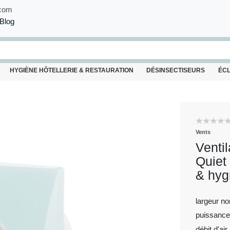
com
Blog
HYGIÈNE HÔTELLERIE & RESTAURATION
DÉSINSECTISEURS
ÉC
Vents
Ventil
Quiet
& hyg
largeur n
puissance
débit d'air