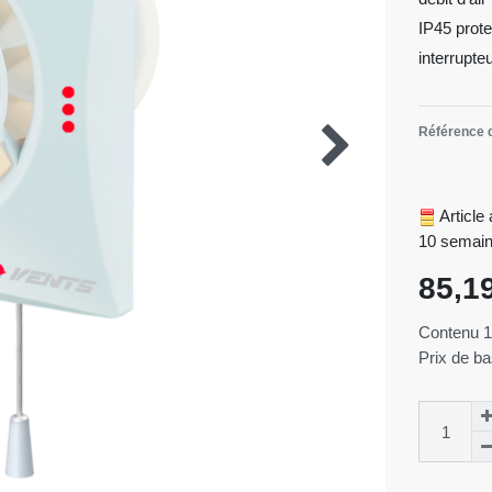
IP45 prote
interrupte
Référence d
Article
10 semai
85,1
Contenu
Prix de b