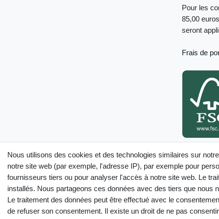
Pour les c
85,00 euros
seront appl
Frais de por
Seuls les produ
Nous utilisons des cookies et des technologies similaires sur notre
internet sont c
notre site web (par exemple, l'adresse IP), par exemple pour person
fournisseurs tiers ou pour analyser l'accès à notre site web. Le t
installés. Nous partageons ces données avec des tiers que nous
Le traitement des données peut être effectué avec le consentement o
Droit de rétractation
de refuser son consentement. Il existe un droit de ne pas consentir 