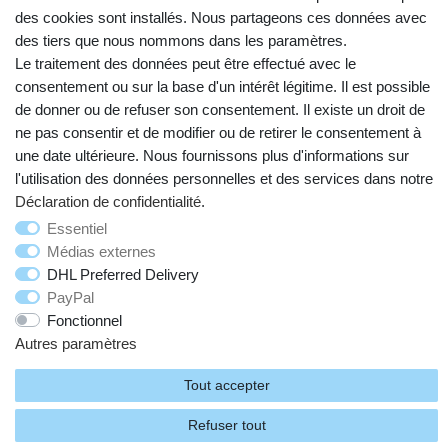
des cookies sont installés. Nous partageons ces données avec
des tiers que nous nommons dans les paramètres.
Le traitement des données peut être effectué avec le
consentement ou sur la base d'un intérêt légitime. Il est possible
de donner ou de refuser son consentement. Il existe un droit de
ne pas consentir et de modifier ou de retirer le consentement à
une date ultérieure. Nous fournissons plus d'informations sur
Droit de rétractation
Mentions légales
l'utilisation des données personnelles et des services dans notre
Déclaration de confidentialité
.
Déclaration de confidentialité
Conditions générales
Essentiel
Médias externes
DHL Preferred Delivery
Contact
PayPal
Fonctionnel
Autres paramètres
© Copyright 2026 | Tous droits réservés.
Tout accepter
Refuser tout