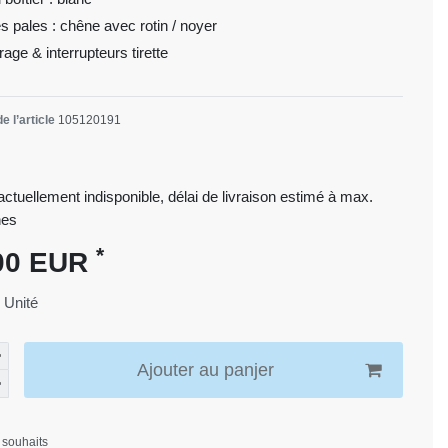
s pales : chêne avec rotin / noyer
rage & interrupteurs tirette
e l’article
105120191
 actuellement indisponible, délai de livraison estimé à max.
nes
*
00 EUR
1
Unité
Ajouter au panjer
 souhaits