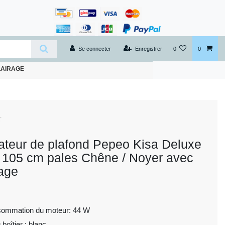
Se connecter
Enregistrer
0
0
LAIRAGE
lateur de plafond Pepeo Kisa Deluxe
 105 cm pales Chêne / Noyer avec
rage
sommation du moteur: 44 W
 boîtier : blanc