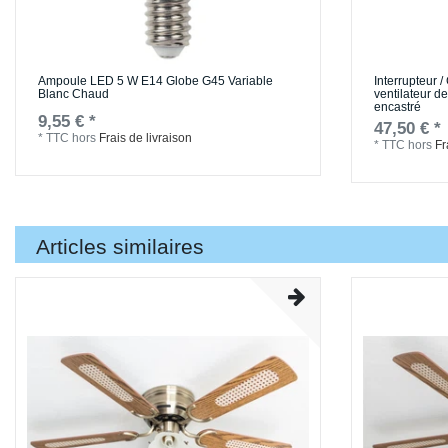
Ampoule LED 5 W E14 Globe G45 Variable
Interrupteur
Blanc Chaud
ventilateur d
encastré
9,55 € *
47,50 € *
*
TTC
hors
Frais de livraison
*
TTC
hors
Fr
Articles similaires