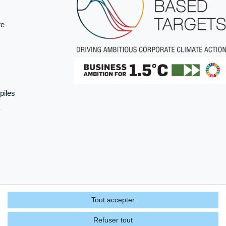
te
piles
Tout accepter
Refuser tout