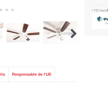
* TTC hors
F
its
Responsable de l'UE