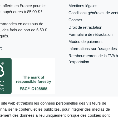
t offerts en France pour les
Mentions légales
supérieures à 85,00 € !
Conditions générales de ven
Contact
ommandes en dessous de
Droit de rétractation
, des frais de port de 6,50 €
Formulaire de
rétractation
iqués.
Modes de paiement
t
Informations sur l'usage des 
Remboursement de la TVA à
l'exportation
its désignés comme tels sur ce site
 site web et traitons les données personnelles des visiteurs de
ertifiés FSC®
naliser le contenu et les publicités, pour intégrer des médias de
raitement des données a lieu uniquement lorsque des cookies sont