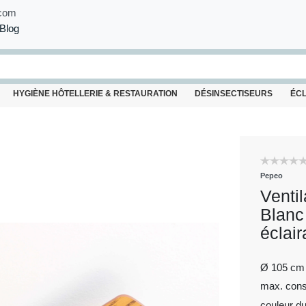
com
Blog
HYGIÈNE HÔTELLERIE & RESTAURATION
DÉSINSECTISEURS
ÉC
Pepeo
Venti
Blanc
éclai
Ø 105 cm
max. con
couleur du